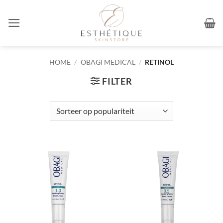
Ga
naar
inhoud
HOME
/
OBAGI MEDICAL
/
RETINOL
FILTER