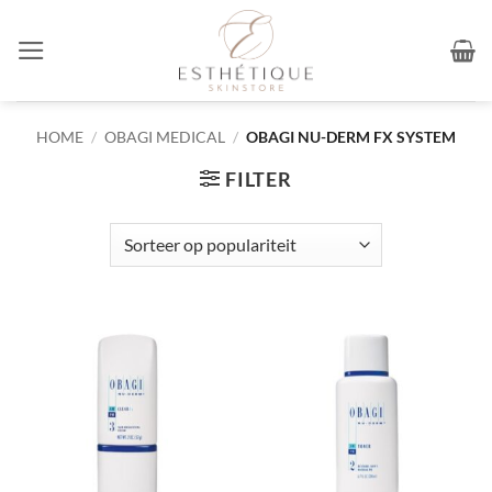
Ga
naar
inhoud
HOME
/
OBAGI MEDICAL
/
OBAGI NU-DERM FX SYSTEM
FILTER